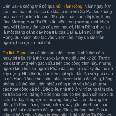
Đến SaPa không thể bỏ qua
núi Hàm Rồng
. Nằm ngay ở thị
trấn, nên hầu như tất cả du khách đến với Sa Pa đều không
bỏ qua cơ hội trèo lên núi để ngắm toàn cảnh thị trấn, thung
lũng Mường Hoa, Tả Phìn ẩn hiện trong sương khói. Hiện
nay, với bàn tay tôn tạo của con người, Hàm Rồng thực sự
là một thắng cảnh đầy hoa trái của SaPa. Lên núi Hàm
Rồng, du khách như lạc vào vườn tiên, mây ùa kín thân
người, hoa rực rỡ mặt đất.
Du lịch Sapa
còn có hình ảnh đặc trưng là nhà thờ cổ ở
ngay thị trấn. Nhà thờ đượcxây dựng đầu thế kỷ 20. Trước
khi đặt những viên gạch đầu tiên cho công trình này, những
người kiến trúc sư người Pháp đã chọn lựa rất kỹ địa thế để
xây dựng. Nhà thờ tọa lạc trên một vị trí đắc địa với phía sau
là núi Hàm Rồng che chắn, phía trước là khu đất rộng, bằng
phẳng, có thể phát triển nhiều công trình văn hóa phục vụ
các hoạt động xã hội. Đặc biệt, nhà thờ ở vị trí trung tâm của
thị trấn Sa Pa, đứng ở bốn phía đều có thể quan sát được di
tích. Từ đây đi ngược về hướng đông bắc trên đường tới
động Tả Phìn có một tu viện được xây gần như hoàn toàn
bằng đá tại một sườn đồi quang đãng, thoáng mát. Qua tu
viện đi bộ 3 cây số theo hướng bắc là đến động Tả Phìn với