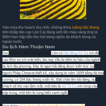
Vào mùa thu hoạch lúa chín, những thửa
ruộng bậc thang
trên khắp rẻo cao Lào Cai đang ánh lên màu vàng óng là
điểm hẹn hấp dẫn thu hút hàng nghìn du khách trong và
ngoài nước.
Du lịch Hàm Thuận Nam
Dọc
bãi biển Hàm Thuận Nam
còn có
Hải đăng Kê Gà
với độ
cao 65m so với mặt biển, lâu nay vẫn là niềm tự hào của ngành
du lịch địa phương. Đây là ngọn hải đăng được kiến trúc sư
người Pháp Chnavat thiết kế, xây dựng từ năm 1899 bằng đá hoa
cương, có 184 bậc thang xoắn ốc. Đặt chân lên hải đăng, du
khách sẽ thu vào tầm mắt, một bên là
núi Tà Cú
với rừng cây
trập trùng, một bên là vùng biển xanh ngắt.
Xem thêm:
Các bí quyết cho chuyến leo núi hoàn hảo