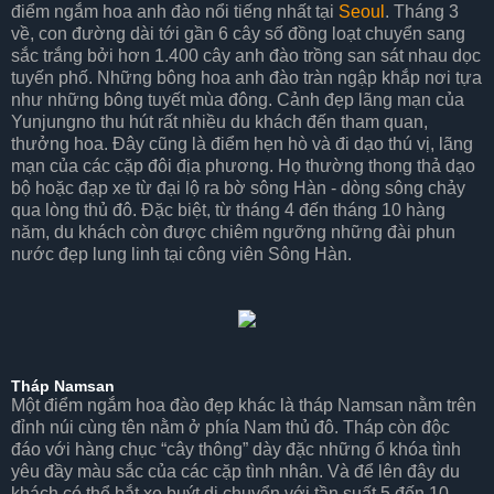
điểm ngắm hoa anh đào nổi tiếng nhất tại
Seoul
. Tháng 3
về, con đường dài tới gần 6 cây số đồng loạt chuyển sang
sắc trắng bởi hơn 1.400 cây anh đào trồng san sát nhau dọc
tuyến phố. Những bông hoa anh đào tràn ngập khắp nơi tựa
như những bông tuyết mùa đông. Cảnh đẹp lãng mạn của
Yunjungno thu hút rất nhiều du khách đến tham quan,
thưởng hoa. Đây cũng là điểm hẹn hò và đi dạo thú vị, lãng
mạn của các cặp đôi địa phương. Họ thường thong thả dạo
bộ hoặc đạp xe từ đại lộ ra bờ sông Hàn - dòng sông chảy
qua lòng thủ đô. Đặc biệt, từ tháng 4 đến tháng 10 hàng
năm, du khách còn được chiêm ngưỡng những đài phun
nước đẹp lung linh tại công viên Sông Hàn.
Tháp Namsan
Một điểm ngắm hoa đào đẹp khác là tháp Namsan nằm trên
đỉnh núi cùng tên nằm ở phía Nam thủ đô. Tháp còn độc
đáo với hàng chục “cây thông” dày đặc những ổ khóa tình
yêu đầy màu sắc của các cặp tình nhân. Và để lên đây du
khách có thể bắt xe buýt di chuyển với tần suất 5 đến 10