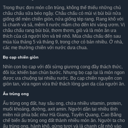
Trong thực đơn món côn trùng, không thể thiếu những chú
châu chấu sữa béo ngậy. Châu chấu có mùi vị bùi bùi nửa
giống dế mèn chiên giòn, nửa giống tép rang. Rang khô với
lá chanh và sả, mêm ít nước mắm cho đến khi vàng ươm. Vị
châu chấu rang bùi bùi, thơm thơm, giò và là món ăn ưa
thích của cả người lớn và trẻ nhỏ. Mùa châu chấu đến sau
mùa lúa tháng 5 và tháng 9, trong chợ có bán nhiều. Ở nhà,
các mẹ thường chiên với nước dưa chua.
Bọ cạp chiên giòn
Nhìn con bọ cạp với đôi sừng giương cong đầy thách thức,
đôi lúc khiến bạn chùn bước. Nhưng bọ cạp lại là món ngon
được ưa chuộng tại nhiều nước. Bọ cạp chiên nguyên con
giòn tan, vừa ngon vừa thử thách lòng gan dạ của người ăn.
Ấu trùng ong
Ấu trùng ong đất, hay sâu ong, chứa nhiều vitamin, protein,
muối khoáng, đường, axit amin. Người dân tại nhiều tỉnh
miền núi phía bắc như Hà Giang, Tuyên Quang, Cao Bằng
chế biến ấu trùng ong đất thành nhiều món ăn. Người ta cho
ấu trùng ong, hành khô, gừng tươi và lá chanh cắt nhỏ vào