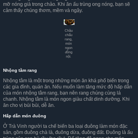
mỡ nóng già trong chảo. Khi ăn ấu trùng ong nóng, bạn sẽ
cảm thấy chúng thơm, mềm và ngậy.
Châu
chấu
rang,
món
ngon
đồng
nội.
Nhộng tằm rang
Nhộng tằm là một trong những món ăn khá phổ biến trong
các gia đình, quán ăn. Nếu muốn làm tăng mức độ hấp dẫn
của món nhộng tằm rang, bạn nên rang chúng cùng lá
chanh. Nhộng tằm là món ngon giàu chất dinh dưỡng. Khi
ăn cho vị bùi bùi, dễ ăn.
Hấp dẫn món đuông
Ở Trà Vinh người ta chế biến ba loại đuông làm món đặc
sản, gồm đuông chà là, đuông dừa, đuông đất. Đuông là ấu