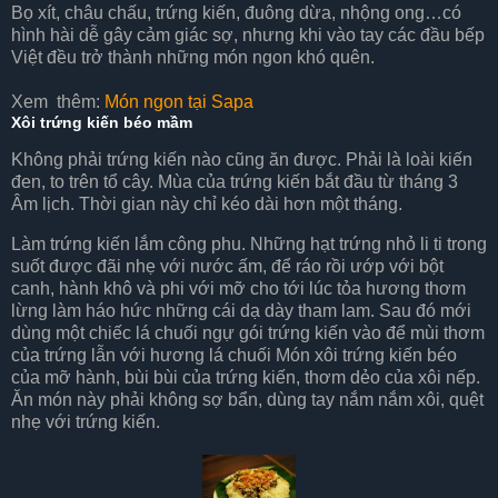
Bọ xít, châu chấu, trứng kiến, đuông dừa, nhộng ong…có
hình hài dễ gây cảm giác sợ, nhưng khi vào tay các đầu bếp
Việt đều trở thành những món ngon khó quên.
Xem thêm:
Món ngon tại Sapa
Xôi trứng kiến béo mầm
Không phải trứng kiến nào cũng ăn được. Phải là loài kiến
đen, to trên tổ cây. Mùa của trứng kiến bắt đầu từ tháng 3
Âm lịch. Thời gian này chỉ kéo dài hơn một tháng.
Làm trứng kiến lắm công phu. Những hạt trứng nhỏ li ti trong
suốt được đãi nhẹ với nước ấm, để ráo rồi ướp với bột
canh, hành khô và phi với mỡ cho tới lúc tỏa hương thơm
lừng làm háo hức những cái dạ dày tham lam. Sau đó mới
dùng một chiếc lá chuối ngự gói trứng kiến vào để mùi thơm
của trứng lẫn với hương lá chuối Món xôi trứng kiến béo
của mỡ hành, bùi bùi của trứng kiến, thơm dẻo của xôi nếp.
Ăn món này phải không sợ bẩn, dùng tay nắm nắm xôi, quệt
nhẹ với trứng kiến.