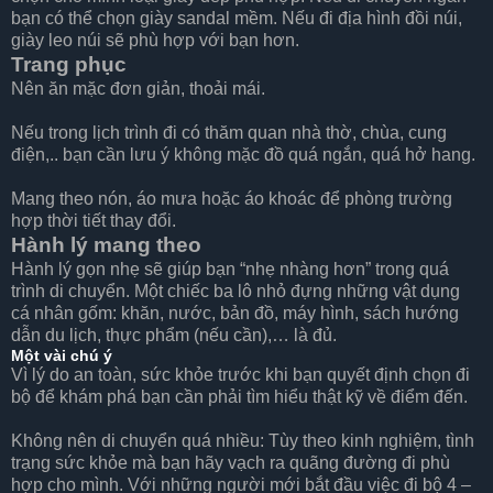
bạn có thể chọn giày sandal mềm. Nếu đi địa hình đồi núi,
giày leo núi sẽ phù hợp với bạn hơn.
Trang phục
Nên ăn mặc đơn giản, thoải mái.
Nếu trong lịch trình đi có thăm quan nhà thờ, chùa, cung
điện,.. bạn cần lưu ý không mặc đồ quá ngắn, quá hở hang.
Mang theo nón, áo mưa hoặc áo khoác để phòng trường
hợp thời tiết thay đổi.
Hành lý mang theo
Hành lý gọn nhẹ sẽ giúp bạn “nhẹ nhàng hơn” trong quá
trình di chuyển. Một chiếc ba lô nhỏ đựng những vật dụng
cá nhân gốm: khăn, nước, bản đồ, máy hình, sách hướng
dẫn du lịch, thực phẩm (nếu cần),… là đủ.
Một vài chú ý
Vì lý do an toàn, sức khỏe trước khi bạn quyết định chọn đi
bộ để khám phá bạn cần phải tìm hiểu thật kỹ về điểm đến.
Không nên di chuyển quá nhiều: Tùy theo kinh nghiệm, tình
trạng sức khỏe mà bạn hãy vạch ra quãng đường đi phù
hợp cho mình. Với những người mới bắt đầu việc đi bộ 4 –