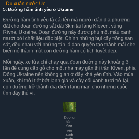
-
Du xuân nước Úc
5.
Đường hầm tình yêu ở Ukraine
Đường hầm tình yêu là cái tên mà người dân địa phương
đặt cho đoạn đường sắt dài 3km tại làng Kleven, vùng
Rivne, Ukraine. Đoạn đường này được phủ một màu xanh
mướt bởi chất liệu đặc biệt. Chính những bụi cây trồng san
sát, đều nhau với những tán lá đan quyện tạo thành mái che
biến nó thành một con đường hầm cổ tích tuyệt đẹp.
Mỗi ngày, xe lửa chỉ chạy qua đoạn đường này khoảng 3
lần để cung cấp gỗ cho một nhà mày gần thị trấn Klven, phía
Đông Ukraine nên không gian ở đây khá yên tĩnh. Vào mùa
xuân, khi thời tiết bớt lạnh giá và cây cối xanh tươi trở lại,
con đường trở thành địa điểm lãng mạn cho những cuộc
tình đầy thú vị.
Đường
hầm
tình
yêu
xanh