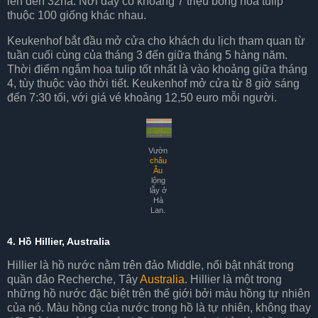
lên đến 32ha. Nơi đây có khoảng 7 triệu bông hoa tulip
thuộc 100 giống khác nhau.
Keukenhof bắt đầu mở cửa cho khách du lịch tham quan từ
tuần cuối cùng của tháng 3 đến giữa tháng 5 hàng năm.
Thời điểm ngắm hoa tulip tốt nhất là vào khoảng giữa tháng
4, tùy thuộc vào thời tiết. Keukenhof mở cửa từ 8 giờ sáng
đến 7:30 tối, với giá vé khoảng 12,50 euro mỗi người.
Vườn
châu
Âu
lộng
lẫy ở
Hà
Lan.
4. Hồ Hillier, Australia
Hillier là hồ nước nằm trên đảo Middle, nổi bật nhất trong
quần đảo Recherche, Tây
Australia
. Hillier là một trong
những hồ nước đặc biệt trên thế giới bởi màu hồng tự nhiên
của nó. Màu hồng của nước trong hồ là tự nhiên, không thay