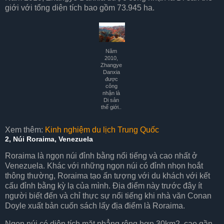
giới với tổng diện tích bao gồm 73.945 ha.
Năm
2010,
Zhangye
Danxia
được
công
nhận là
Di sản
thế giới..
Xem thêm:
Kinh nghiệm du lịch Trung Quốc
2, Núi Roraima, Venezuela
Roraima là ngọn núi đỉnh bằng nổi tiếng và cao nhất ở
Venezuela. Khác với những ngọn núi có đỉnh nhọn hoắt
thông thường, Roraima tạo ấn tượng với du khách với kết
cấu đỉnh bằng kỳ lạ của mình. Địa điểm này trước đây ít
người biết đến và chỉ thực sự nổi tiếng khi nhà văn Conan
Doyle xuất bản cuốn sách lấy địa điểm là Roraima.
Ngọn núi có diện tích mặt phẳng rộng hơn 30km2, cao gần