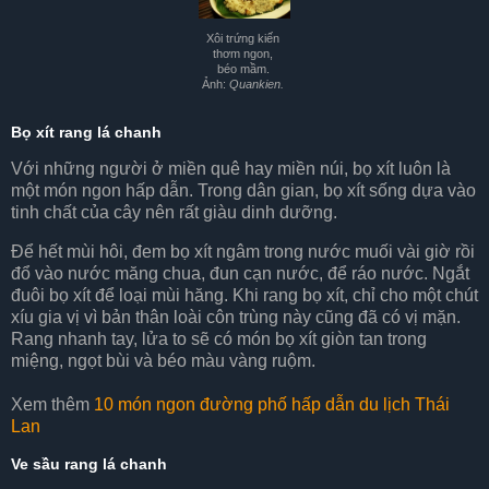
Xôi trứng kiến
thơm ngon,
béo mầm.
Ảnh:
Quankien.
Bọ xít rang lá chanh
Với những người ở miền quê hay miền núi, bọ xít luôn là
một món ngon hấp dẫn. Trong dân gian, bọ xít sống dựa vào
tinh chất của cây nên rất giàu dinh dưỡng.
Để hết mùi hôi, đem bọ xít ngâm trong nước muối vài giờ rồi
đổ vào nước măng chua, đun cạn nước, để ráo nước. Ngắt
đuôi bọ xít để loại mùi hăng. Khi rang bọ xít, chỉ cho một chút
xíu gia vị vì bản thân loài côn trùng này cũng đã có vị mặn.
Rang nhanh tay, lửa to sẽ có món bọ xít giòn tan trong
miệng, ngọt bùi và béo màu vàng ruộm.
Xem thêm
10 món ngon đường phố hấp dẫn du lịch Thái
Lan
Ve sầu rang lá chanh