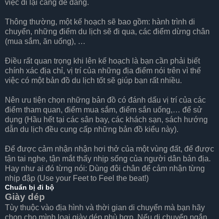
việc đi lại càng dễ dàng.
Thông thường, một kế hoạch sẽ bao gồm: hành trình di
chuyển, những điểm du lịch sẽ đi qua, các điểm dừng chân
(mua sắm, ăn uống), …
Điều rất quan trọng khi lên kế hoạch là bạn cần phải biết
chính xác địa chỉ, vị trí của những địa điểm nói trên vì thế
việc có một bản đồ du lịch tốt sẽ giúp bạn rất nhiều.
Nên ưu tiện chọn những bản đồ có đánh dấu vị trí của các
điểm tham quan, điểm mua sắm, điểm sắn uống,… để sử
dụng (Hầu hết tại các sân bay, các khách sạn, sách hướng
dẫn du lịch đều cung cấp những bản đồ kiểu này).
Để được cảm nhận nhận hơi thở của một vùng đất, để được
tận tai nghe, tận mắt thấy nhịp sống của người dân bản địa.
Hay như ai đó từng nói: Dùng đôi chân để cảm nhận từng
nhịp đập (Use your Feet to Feel the beat!)
Chuẩn bị đi bộ
Giày dép
Tùy thuộc vào địa hình và thời gian di chuyển mà bạn hãy
chọn cho mình loại giày dép phù hợp. Nếu di chuyển ngắn