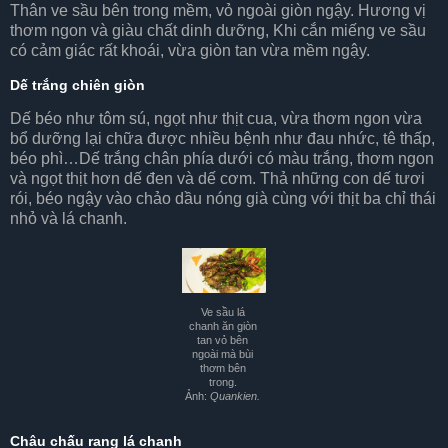
Thân ve sầu bên trong mềm, vỏ ngoài giòn ngậy. Hương vị
thơm ngon và giàu chất dinh dưỡng, Khi cắn miếng ve sầu
có cảm giác rất khoái, vừa giòn tan vừa mềm ngậy.
Dế trắng chiên giòn
Dế béo như tôm sú, ngọt như thịt cua, vừa thơm ngon vừa
bổ dưỡng lại chữa được nhiều bệnh như đau nhức, tê thấp,
béo phì…Dế trắng chân phía dưới có màu trắng, thơm ngon
và ngọt thịt hơn dế đen và dế cơm. Thả những con dế tươi
rói, béo ngậy vào chảo dầu nóng già cùng với thịt ba chỉ thái
nhỏ và lá chanh.
Ve sầu lá
chanh ăn giòn
tan vỏ bên
ngoài mà bùi
thơm bên
trong.
Ảnh:
Quankien.
Châu chấu rang lá chanh