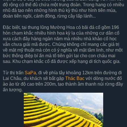
độ rộng có thể đủ chứa một trung đoàn. Trong hang có nhiều
nhũ đá tạo nên những hình thù kỳ thú như hình tiên múa,
đoàn tiên ngồi, cánh đồng, rừng cây lấp lánh...
Đặc biệt, tại thung lũng Mường Hoa có bãi đá cổ gồm 196
hòn chạm khắc nhiều hình họa kỳ lạ của những cư dân cổ
xưa cách đây hàng ngàn năm mà nhiều nhà khảo cổ học
vẫn chưa giải mã được. Chúng không chỉ mang các giá trị
về mặt mỹ thuật mà còn có ý nghĩa về mặt tâm linh, như một
bức thông điệp bí ẩn mà tổ tiên gửi lại cho con cháu mai
sau. Khu chạm khắc cổ đã được xếp hạng di tích quốc gia.
Từ thị trấn
SaPa
, đi về phía tây khoảng 12km trên đường đi
Lai Châu, du khách sẽ bắt gặp
Thác Bạc
với dòng nước đổ
ào ào từ độ cao trên 200m, tạo thành âm thanh núi rừng đầy
ấn tượng.