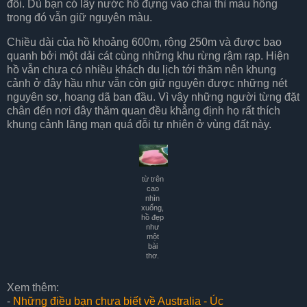
đổi. Dù bạn có lấy nước hồ đựng vào chai thì màu hồng
trong đó vẫn giữ nguyên màu.
Chiều dài của hồ khoảng 600m, rộng 250m và được bao
quanh bởi một dải cát cùng những khu rừng rậm rạp. Hiện
hồ vẫn chưa có nhiều khách du lịch tới thăm nên khung
cảnh ở đây hầu như vẫn còn giữ nguyên được những nét
nguyên sơ, hoang dã ban đầu. Vì vậy những người từng đặt
chân đến nơi đây thăm quan đều khẳng định họ rất thích
khung cảnh lãng mạn quá đỗi tự nhiên ở vùng đất này.
từ trên
cao
nhìn
xuống,
hồ đẹp
như
một
bài
thơ.
Xem thêm:
-
Những điều bạn chưa biết về Australia - Úc