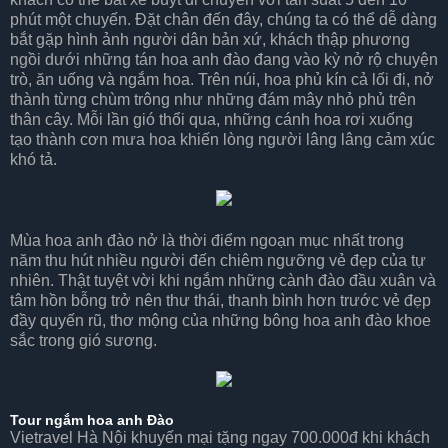
phút một chuyến. Đặt chân đến đây, chúng ta có thể dễ dàng
bắt gặp hình ảnh người dân bản xứ, khách thập phương
ngồi dưới những tán hoa anh đào đang vào kỳ nở rộ chuyện
trò, ăn uống và ngắm hoa. Trên núi, hoa phủ kín cả lối đi, nở
thành từng chùm trông như những đám mây nhỏ phủ trên
thân cây. Mỗi lần gió thổi qua, những cánh hoa rơi xuống
tạo thành cơn mưa hoa khiến lòng người lâng lâng cảm xúc
khó tả.
Mùa hoa anh đào nở là thời điểm ngoạn mục nhất trong
năm thu hút nhiều người đến chiêm ngưỡng vẻ đẹp của tự
nhiên. Thật tuyệt vời khi ngắm những cành đào đầu xuân và
tâm hồn bỗng trở nên thư thái, thanh bình hơn trước vẻ đẹp
đầy quyến rũ, thơ mộng của những bông hoa anh đào khoe
sắc trong gió sương.
Tour ngắm hoa anh Đào
Vietravel Hà Nội khuyến mại tặng ngay 700.000đ khi khách