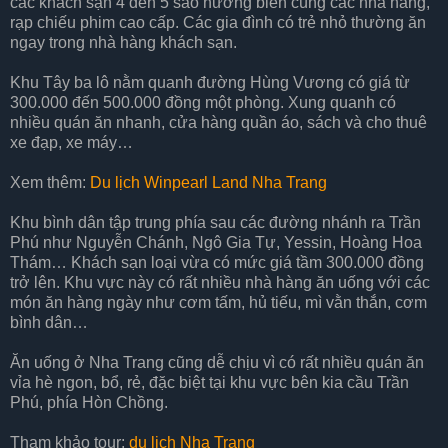
các khách sạn 4 đến 5 sao hướng biển cùng các nhà hàng,
rạp chiếu phim cao cấp. Các gia đình có trẻ nhỏ thường ăn
ngay trong nhà hàng khách sạn.
Khu Tây ba lô nằm quanh đường Hùng Vương có giá từ
300.000 đến 500.000 đồng một phòng. Xung quanh có
nhiều quán ăn nhanh, cửa hàng quần áo, sách và cho thuê
xe đạp, xe máy…
Xem thêm:
Du lịch Winpearl Land Nha Trang
Khu bình dân tập trung phía sau các đường nhánh ra Trần
Phú như Nguyễn Chánh, Ngô Gia Tự, Yessin, Hoàng Hoa
Thám… Khách sạn loại vừa có mức giá tầm 300.000 đồng
trở lên. Khu vực này có rất nhiều nhà hàng ăn uống với các
món ăn hàng ngày như cơm tấm, hủ tiếu, mì vằn thắn, cơm
bình dân…
Ăn uống ở Nha Trang cũng dễ chịu vì có rất nhiều quán ăn
vỉa hè ngon, bổ, rẻ, đặc biệt tại khu vực bên kia cầu Trần
Phú, phía Hòn Chồng.
Tham khảo tour:
du lịch Nha Trang