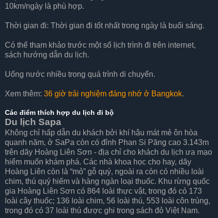
10km/ngày là phù hợp.
Thời gian đi: Thời gian đi tốt nhất trong ngày là buổi sáng.
Có thể tham khảo trước một số lịch trình đi trên internet,
sách hướng dẫn du lịch.
Uống nước nhiều trong quá trình di chuyển.
Xem thêm:
36 giờ trải nghiệm đáng nhớ ở Bangkok
.
Các điểm thích hợp du lịch đi bộ
Du lịch Sapa
Không chỉ hấp dẫn du khách bởi khí hậu mát mẻ ôn hòa
quanh năm, ở SaPa còn có đỉnh Phan Si Păng cao 3.143m
trên dãy Hoàng Liên Sơn - địa chỉ cho khách du lịch ưa mạo
hiểm muốn khám phá. Các nhà khoa học cho hay, dãy
Hoàng Liên còn là “mỏ” gỗ quý, ngoài ra còn có nhiều loài
chim, thú quý hiếm và hàng ngàn loại thuốc. Khu rừng quốc
gia Hoàng Liên Sơn có 864 loài thực vật, trong đó có 173
loài cây thuốc; 136 loài chim, 56 loài thú, 553 loài côn trùng,
trong đó có 37 loài thú được ghi trong sách đỏ Việt Nam.