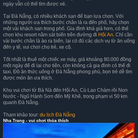
ngày vẫn có thể tìm được vé.
Tại Đà Nẵng, có nhiều khách sạn để bạn lựa chọn. Với
những người ưa thích bước chân là ra đến phố, hãy chọn
một vài khách sạn trong phố. Gia đình khá giả hơn, có thể
chọn khu resort nằm sát biển trên đường đi
Hội An
. Chỉ cần
vài bước chân là ào ra biển, lại có đủ các dịch vụ từ ăn uống
đến y tế, vui chơi cho trẻ, xe cộ.
Tốt nhất là thuê một chiếc xe máy, giá khoảng 80.000 đồng
một ngày để đi lại cho tiện, còn không cả gia đình có thể đi
taxi. Đồ ăn thức uống ở Đà Nẵng phong phú, bọn trẻ dễ tìm
được món ăn ưa thích.
Khu vui chơi từ Bà Nà đến Hội An, Cù Lao Chàm rồi Non
Nước - Ngũ Hành Sơn đến Mỹ Khê, trong phạm vi 50 km
quanh Đà Nẵng.
Tham khảo tour:
du lịch Đà Nẵng
Nha Trang - vui chơi thỏa thích