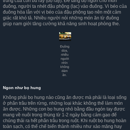
trùng của con bù rầy (bọ rầy). Để tăng độ ngon cho món
đuông, người ta nhét đậu phộng (lạc) vào đuông. Vi béo của
đuông hòa lẫn với vị béo của đậu phộng tạo nên một cảm
giác rất khó tả. Nhiều người nói những món ăn từ đuông
giúp nam giới tăng cường khả năng sinh hoạt phòng the.
Đuông
dừa,
nhiều
người
nhìn
không
dám
ăn.
Ngon như bọ hung
Không phải bọ hung nào cũng ăn được mà phải là loại sống
ở phân trâu trên rừng, những loại khác không thể làm món
ăn được. Những con bọ hung nhỏ bằng đầu ngón tay được
mang về nuôi trong thùng từ 1-2 ngày bằng cám gạo để
chúng thải ra hết phân trâu trong ruột. Khi ruột bọ hung hoàn
toàn sạch, có thể chế biến thành nhiều như xào măng hay