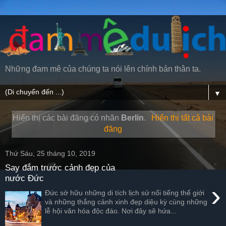
Những đam mê của chúng ta nói lên chính bản thân ta.
▼
Hiển thị các bài đăng có nhãn
Berlin
.
Hiển thị tất cả bài
đăng
Thứ Sáu, 25 tháng 10, 2019
Say đắm trước cảnh đẹp của
nước Đức
›
Đức sở hữu những di tích lịch sử nổi tiếng thế giới
và những thắng cảnh xinh đẹp diệu kỳ cùng những
lễ hội văn hóa độc đáo. Nơi đây sẽ hứa...