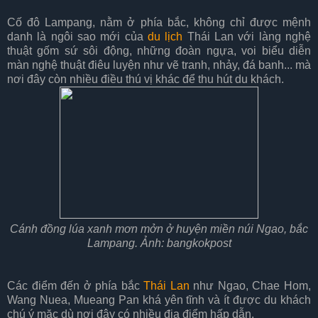
Cố đô Lampang, nằm ở phía bắc, không chỉ được mệnh
danh là ngôi sao mới của
du lịch
Thái Lan với làng nghệ
thuật gốm sứ sôi động, những đoàn ngựa, voi biểu diễn
màn nghệ thuật điêu luyện như vẽ tranh, nhảy, đá banh... mà
nơi đây còn nhiều điều thú vị khác để thu hút du khách.
Cánh đồng lúa xanh mơn mởn ở huyện miền núi Ngao, bắc
Lampang. Ảnh: bangkokpost
Các điểm đến ở phía bắc
Thái Lan
như Ngao, Chae Hom,
Wang Nuea, Mueang Pan khá yên tĩnh và ít được du khách
chú ý mặc dù nơi đây có nhiều địa điểm hấp dẫn.