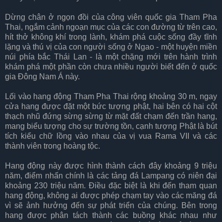
Dừng chân ở ngọn đồi của công viên quốc gia Tham Pha
Thai, ngắm cảnh ngoạn mục của các con đường từ trên cao,
hít thở không khí trong lành, khám phá cuộc sống đầy tĩnh
lặng và thú vị của con người sống ở Ngao - một huyện miền
núi phía bắc Thái Lan - là một chặng mới trên hành trình
khám phá một phần còn chưa nhiều người biết đến ở quốc
gia Đông Nam Á này.
Lối vào hang động Tham Pha Thai rộng khoảng 30 m, ngay
cửa hang được đặt một bức tượng phật, hai bên có hai cột
thạch nhũ đứng sừng sừng từ mặt đất chạm đến trần hang,
mang biểu tượng cho sự trường tồn, cạnh tượng Phật là bút
tích kiểu chữ lồng vào nhau của vị vua Rama VII và các
thành viên trong hoàng tộc.
Hang động này được hình thành cách đây khoảng 9 triệu
năm, điểm nhấn chính là các tảng đá Lampang có niên đại
khoảng 230 triệu năm. Điều đặc biệt là khi đến tham quan
hang động, không ai được phép chạm tay vào các măng đá
vì sẽ ảnh hưởng đến sự phát triển của chúng. Bên trong
hang được phân tách thành các buồng khác nhau như