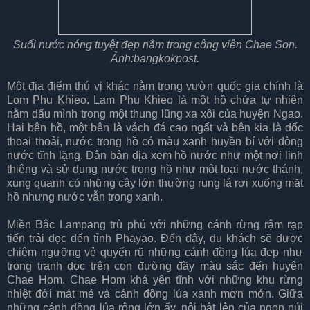
Suối nước nóng tuyệt đẹp nằm trong công viên Chae Son.
Ảnh:bangkokpost.
Một địa điểm thú vị khác nằm trong vườn quốc gia chính là
Lom Phu Khieo. Lam Phu Khieo là một hồ chứa tự nhiên
nằm dấu mình trong một thung lũng xa xôi của huyện Ngao.
Hai bên hồ, một bên là vách đá cao ngất và bên kia là dốc
thoai thoải, nước trong hồ có màu xanh huyền bí với dòng
nước tĩnh lặng. Dân bản địa xem hồ nước như một nơi linh
thiêng và sử dụng nước trong hồ như một loại nước thánh,
xung quanh có những cây lớn thường rụng lá rơi xuống mặt
hồ nhưng nước vẫn trong xanh.
Miền Bắc Lampang trù phú với những cánh rừng rậm rạp
tiến trải dọc đến tỉnh Phayao. Đến đây, du khách sẽ được
chiêm ngưỡng vẻ quyến rũ những cánh đồng lúa đẹp như
trong tranh dọc trên con đường đầy màu sắc đến huyện
Chae Hom. Chae Hom khá yên tĩnh với những khu rừng
nhiệt đới mát mẻ và cánh đồng lúa xanh mơn mởn. Giữa
những cánh đồng lúa rộng lớn ấy, nôi bật lên của ngọn núi