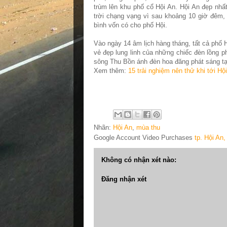
trùm lên khu phố cổ Hội An. Hội An đẹp nhấ
trời chạng vạng vì sau khoảng 10 giờ đêm, 
bình vốn có cho phố Hội.
Vào ngày 14 âm lịch hàng tháng, tất cả phố 
vẻ đẹp lung linh của những chiếc đèn lồng ph
sông Thu Bồn ánh đèn hoa đăng phát sáng tạo
Xem thêm:
15 trải nghiệm nên thử khi tới Hộ
Nhãn:
Hội An
,
mùa thu
Google Account Video Purchases
tp. Hội An
Không có nhận xét nào:
Đăng nhận xét