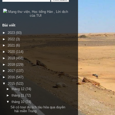
Mạng thư viện
,
Học tiếng Hàn
,
Lời dịch
của TUI
Bài viết
►
2023
(93)
►
2022
(3)
►
2021
(6)
►
2020
(114)
►
2019
(456)
►
2018
(229)
►
2017
(137)
►
2016
(547)
▼
2015
(522)
►
tháng 12
(74)
►
tháng 11
(72)
▼
tháng 10
(74)
Sẽ có tour du lịch tàu hỏa qua duyên
hải miền Trung