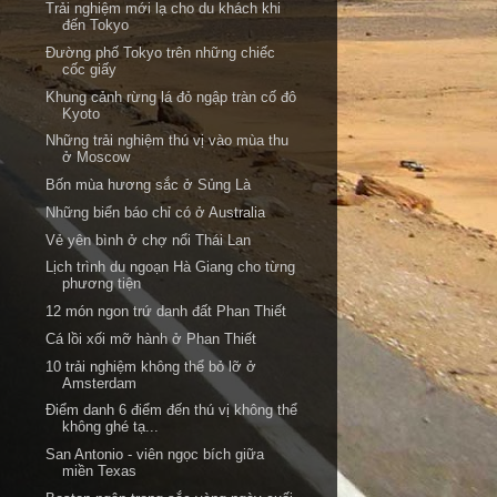
Trải nghiệm mới lạ cho du khách khi
đến Tokyo
Đường phố Tokyo trên những chiếc
cốc giấy
Khung cảnh rừng lá đỏ ngập tràn cố đô
Kyoto
Những trải nghiệm thú vị vào mùa thu
ở Moscow
Bốn mùa hương sắc ở Sủng Là
Những biển báo chỉ có ở Australia
Vẻ yên bình ở chợ nổi Thái Lan
Lịch trình du ngoạn Hà Giang cho từng
phương tiện
12 món ngon trứ danh đất Phan Thiết
Cá lồi xối mỡ hành ở Phan Thiết
10 trải nghiệm không thể bỏ lỡ ở
Amsterdam
Điểm danh 6 điểm đến thú vị không thể
không ghé tạ...
San Antonio - viên ngọc bích giữa
miền Texas