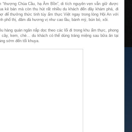
m “thượng Chùa Cầu, hạ Âm Bồn”, di tích nguyên vẹn vẫn giữ được
ua kẻ bán mà còn thu hút rất nhiều du khách đến đây khám phá, đi
 để thưởng thức tinh túy ẩm thực Việt ngay trong lòng Hội An với
nh phố thị, đâm đà hương vị như cao lầu, bánh mỳ, bún bò, xôi.
u hàng quán ngăn nắp dọc theo các lối đi trong khu ẩm thực, phong
i cây, kem, chè… du khách có thể dùng tráng miệng sau bữa ăn tại
áng sớm đến tối khuya.