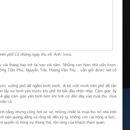
trên phố Cổ những ngày thu về. Ảnh: Ivivu.
y vài tháng hay trở lại sau vài năm. Những con hẻm nhỏ uốn lượn,
ờng Trần Phú, Nguyễn Trãi, Hoàng Văn Thụ… vẫn giữ được nét cổ
ước xuống phố để ngắm bình minh, đi bộ một mình trên phố để tận
n lấy sự bình yên trước khi phố thị bắt đầu nhộn nhịp. Cảm giác ấy
 sẽ gặp cảm giác yên bình hơn khi tình cờ đến đây vào mùa thu, mùa
 nào cả.
ánh nắng nhưng cũng hơi se se, những chiếc lá mùa thu rơi nhẹ trên
trở nên quang đãng và rộng rãi đến kỳ lạ, không còn cái nóng oi bức,
và quyến rũ trong sự thong thả, rộn ràng của khách tham quan.