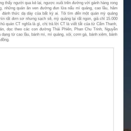
ng thấy người qua kẻ lại, ngược xuôi trên đường với gánh hàng rong
g, những quán ăn ven đường đun lửa nấu mì quảng, cao lầu, hâm
m đánh thức dạ dày của bất kỳ ai. Tôi tìm đến một quán mỳ quảng
ìn rất đơn sơ nhưng sạch sẽ, mỳ quảng lại rất ngon, giá chỉ 15.000
chủ quán CT nghĩa là gì, chị trả lời CT là viết tắt của từ Cẩm Thanh,
uán, dọc theo các con đường Thái Phiên, Phan Chu Trinh, Nguyễn
dạng từ cao lầu, bánh mì, mì quảng, xôi, cơm gà, bánh xiêm, bánh
 đồng.