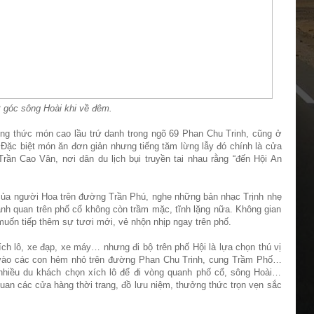
 góc sông Hoài khi về đêm.
ng thức món cao lầu trứ danh trong ngõ 69 Phan Chu Trinh, cũng ở
Đặc biệt món ăn đơn giản nhưng tiếng tăm lừng lẫy đó chính là cửa
n Cao Vân, nơi dân du lịch bụi truyền tai nhau rằng “đến Hội An
 của người Hoa trên đường Trần Phú, nghe những bản nhạc Trịnh nhẹ
nh quan trên phố cổ không còn trầm mặc, tĩnh lặng nữa. Không gian
muốn tiếp thêm sự tươi mới, vẻ nhộn nhịp ngay trên phố.
ch lô, xe đạp, xe máy… nhưng đi bộ trên phố Hội là lựa chọn thú vị
 vào các con hẻm nhỏ trên đường Phan Chu Trinh, cung Trầm Phố…
hiều du khách chọn xích lô để đi vòng quanh phố cổ, sông Hoài…
an các cửa hàng thời trang, đồ lưu niệm, thưởng thức trọn vẹn sắc