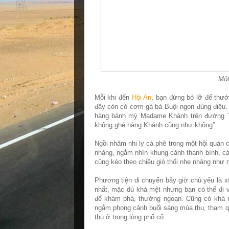
Một
Mỗi khi đến
Hội An
, bạn đừng bỏ lỡ để thưở
đây còn có cơm gà bà Buội ngon đúng điệu. 
hàng bánh mỳ Madame Khánh trên đường Trầ
không ghé hàng Khánh cũng như không”.
Ngồi nhâm nhi ly cà phê trong một hội quán
nhàng, ngắm nhìn khung cảnh thanh bình, cả
cũng kéo theo chiều gió thổi nhẹ nhàng như 
Phương tiện di chuyển bây giờ chủ yếu là xí
nhất, mặc dù khá mệt nhưng bạn có thể đi
để khám phá, thưởng ngoạn. Cũng có khá n
ngắm phong cảnh buổi sáng mùa thu, tham qu
thu ở trong lòng phố cổ.