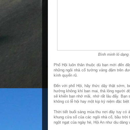
Bình minh ló dạng 
Phố Hội luôn thân thuộc dù bạn mới đến đâ
những ngôi nhà cổ tường vàng đậm trên đư
kính quyến rũ.
Đến với phố Hội, hãy thức dậy thật sớm, b
hưởng không khí ban mai, thả lỏng người đó
sẽ khiến bạn nhớ mãi, nhớ rất lâu đấy. Bạn
không có lễ hội hay một kịp kỷ niệm đặc biệt
Thời tiết buổi sáng mùa thu nơi đây tuy có 
khung cửa sổ của các ngôi nhà cổ, bầu trời 
ngột ngạt của ngày hè, Hội An như dịu dàng 