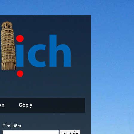
an
Góp ý
Tìm kiếm