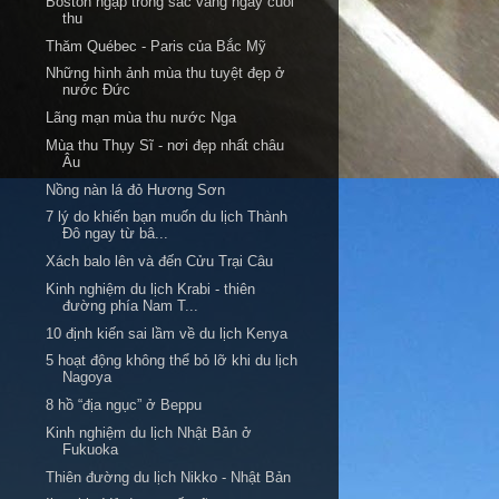
Boston ngập trong sắc vàng ngày cuối
thu
Thăm Québec - Paris của Bắc Mỹ
Những hình ảnh mùa thu tuyệt đẹp ở
nước Đức
Lãng mạn mùa thu nước Nga
Mùa thu Thụy Sĩ - nơi đẹp nhất châu
Âu
Nồng nàn lá đỏ Hương Sơn
7 lý do khiến bạn muốn du lịch Thành
Đô ngay từ bâ...
Xách balo lên và đến Cửu Trại Câu
Kinh nghiệm du lịch Krabi - thiên
đường phía Nam T...
10 định kiến sai lầm về du lịch Kenya
5 hoạt động không thể bỏ lỡ khi du lịch
Nagoya
8 hồ “địa ngục” ở Beppu
Kinh nghiệm du lịch Nhật Bản ở
Fukuoka
Thiên đường du lịch Nikko - Nhật Bản