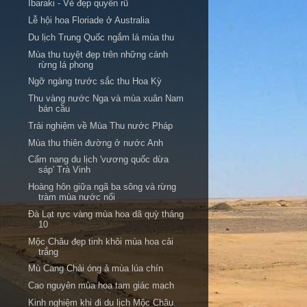
Ibaraki - Vẻ đẹp quyến rũ
Lễ hội hoa Floriade ở Australia
Du lịch Trung Quốc ngắm lá mùa thu
Mùa thu tuyệt đẹp trên những cánh
rừng lá phong
Ngỡ ngàng trước sắc thu Hoa Kỳ
Thu vàng nước Nga và mùa xuân Nam
bán cầu
Trải nghiệm về Mùa Thu nước Pháp
Mùa thu thiên đường ở nước Anh
Cẩm nang du lịch 'vương quốc dừa
sáp' Trà Vinh
Hoàng hôn giữa ngã ba sông và rừng
tràm mùa nước nổi
Đà Lạt rực vàng mùa hoa dã quỳ tháng
10
Mộc Châu đẹp tinh khôi mùa hoa cải
trắng
Mù Cang Chải óng ả mùa lúa chín
Cao nguyên mùa hoa tam giác mạch
Kinh nghiệm khi đi du lịch Mộc Châu