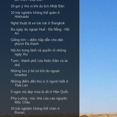
10 gợi ý thú vị khi du lịch Nhật Bản
10 trải nghiệm không thể quên ở
Hokkaido
Nghệ thuật đi xe tuk tuk ở Bangkok
Ba ngày du ngoạn Huế - Đà Nẵng - Hội
An
Giếng trời – điểm hấp dẫn cho dân
phượt Đà thành
Hội An trong lành và quyến rũ những
ngày thu
Turin - thành phố của thiên thần và ác
quỷ
Những lưu ý bỏ túi khi du ngoạn
Istanbul
Những điểm đến thú vị ít người biết ở
Thái Lan
5 ngọn núi đẹp mùa lá đỏ ở Hàn Quốc
Pha Luông - nóc nhà của cao nguyên
Mộc Châu
10 trải nghiệm không thể chán ở
Busan