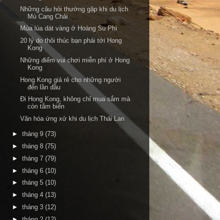
Những câu hỏi thường gặp khi du lịch
Mù Cang Chải
Mùa lúa dát vàng ở Hoàng Su Phì
20 lý do thôi thúc bạn phải tới Hong
Kong
Những điểm vui chơi miễn phí ở Hong
Kong
Hong Kong giá rẻ cho những người
đến lần đầu
Đi Hong Kong, không chỉ mua sắm mà
còn tắm biển
Văn hóa ứng xử khi du lịch Thái Lan
►
tháng 9
(73)
►
tháng 8
(75)
►
tháng 7
(79)
►
tháng 6
(10)
►
tháng 5
(10)
►
tháng 4
(13)
►
tháng 3
(12)
►
tháng 2
(12)