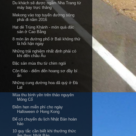
Du khách sẽ được ngắm Nha Trang từ
máy bay trực thăng
Mekong vào top tuyến đường sông
phải đi năm 2016
Hạt dẻ Trùng Khánh - món quà đặc
sản ở Cao Bằng
8 món ăn đường phố ở Bali không thử
là hối hận ngay
Những trải nghiệm nhất định phải có
khi đến châu Âu
Đặc sản mùa thu từ chim ngói
Côn Đảo - điểm đến hoang sơ đầy bí
ẩn
Những cung đường hoa dã quỳ ở Đà
Lạt
Mùa thu bình yên trên thảo nguyên
Mông Cổ
Điểm hẹn miễn phí cho ngày
Halloween ở Hong Kong
Để có chuyến du lịch Nhật Bản hoàn
hảo
10 quy tắc cần biết khi thưởng thức
ẩm thực Nhật Bản